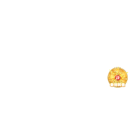
3、对手实力及表现分析
此次76人队所面对的是一支实力强劲且状态火热的球队，对
方不仅具备丰富的大赛经验，还有着很好的团队配合。在进
攻端，他们充分利用快攻和外线投篮，以极高效率完成得
分。而此时76人的防线则显得脆弱不堪，无论是内线保护还
是 perimeter 防守均遭到严重考验。
更为关键的是，对手展现出的默契配合让76人的防守几乎无
从下手。他们善于通过不断跑动制造错位，并利用传导球寻
找空位，这种打法令76人的防线陷入混乱。同时，对方替补
席也给予了极大支持，通过轮换保持了高强度与高效率，让
主力阵容得到良好休息，从而持续施压于对手。
这种竞争环境进一步凸显了76人与顶级球队之间存在差距。
在季后赛临近之际，如果不能及时调整状态，那么接下来将
会面临更大的挑战。因此，此役不仅是一次失利，更是一堂