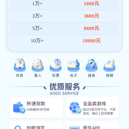
体素质，不断冲击篮筐，同时还能够拉开空间为外线投手创
造机会。在关键时刻，他经常能够站出来为球队得分，这种
能力让他成为了对方防守策略中的重点目标。
此外，值得一提的是恩比德在罚球线上的出色表现。他全场
罚球命中率达到100%，这一点对于任何一位篮球运动员来说
都是极为重要的。然而，仅仅依靠个人的罚球表现并不能掩
盖整体实力不足的问题。虽然他在多个环节都展现出了超强
能力，但其余队友却未能充分发挥自己的作用。
总之，虽然恩比德本场比赛的数据亮眼，但孤掌难鸣，再加
上缺乏有效支援，使得他的努力未能转化为胜利。这样的情
况提醒我们，在团队运动中，单个球员即便再优秀，也难以
弥补整体体系上的短板。
2、球队整体状况评估