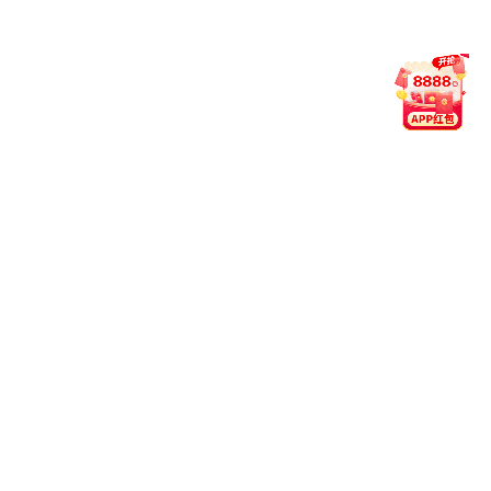
顺之后，每位球员都可能产生焦虑情绪，因此教练组需设法
提供心理疏导服务，引导大家重拾信心，为接下来的赛事做
好准备。只有这样才能迎接新的挑战，实现逆袭目标。
总结：
综上所述，本场比赛展示了恩比德卓越的个人能力，却同时
暴露出费城76人在团体合作及竞技状态上的诸多问题。尽管
他砍下31分并且罚球完美，但最终仍旧惨遭失利，这不仅是
一场比赛，更是一次深刻反思自我的机会。
为了实现长远的发展目标，77人需认真检讨自身问题，并积
极寻求改进方案。只有通过加强团队合作、优化战术安排，
以及提升心理素质，他们才有希望在今后的赛事中重新崛
起，再创佳绩。