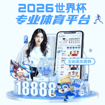
注册入口
8868体育
· 体育观看更便
捷
连接你的赛事视野，打造球迷专属的数字主场。
8868体育
网页版
提供多终端支持、高清视频、 实时比分与赛事推
荐，让你随时随地畅享体育内容。
网页端入口