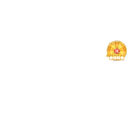
关注胜负，更注重每位队员个人技能的发展。在日常训练
中，教练会根据每名球员特点制定个性化训练计划，以最大
限度地挖掘其潜能。
此外，教练还非常重视心理素质与团队合作能力。他们认
为，一个优秀的运动员不仅需要过硬技术，更要具备良好的
沟通能力和应变能力。因此，在训练过程中，会安排一些团
体活动来增强队伍凝聚力，让每位成员都感受到集体的重要
性。
这样的培养模式，使得每名成员都能得到充分锻炼，实现自
我价值，同时也为球队整体实力提升创造了条件。正因如
此，中国球员将在这里找到适合自己的成长路径，实现梦
想。
4、中美体育合作重要性