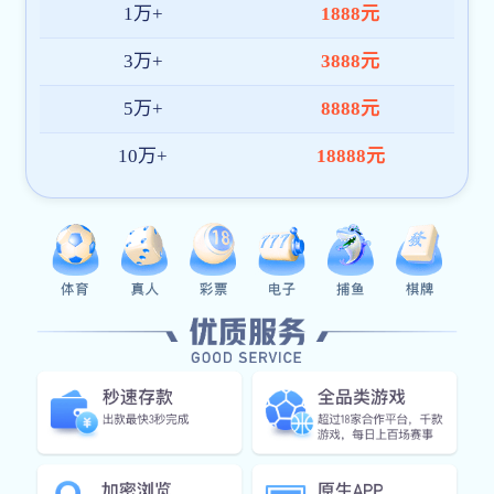
受瞩目。学校注重全面发展，不仅关注学生运动能力，更强
调学术表现，为球员提供了良好的学习环境。同时，学校在
设施上也进行了大量投入，有现代化的训练场地和设备，这
为球员提供了优越的训练条件。
此外，旧金山大学所在的位置也是其一大亮点。位于加利福
尼亚州的旧金山，是一个充满活力与多元文化的大城市。不
仅有着良好的气候条件，还能让来自不同国家和地区的学生
相互交流，这样的环境极大地丰富了学生们的人生体验。
最后，球队本身也具备较强竞争力，在各类赛事中常常表现
出色。这使得加入这个团队不仅可以提升个人技术水平，也
能够积累宝贵的比赛经验，为未来的发展奠定基础。
2、中国球员的发展机遇
随着中国篮球水平逐步提升，中国学生在美国大学篮球舞台