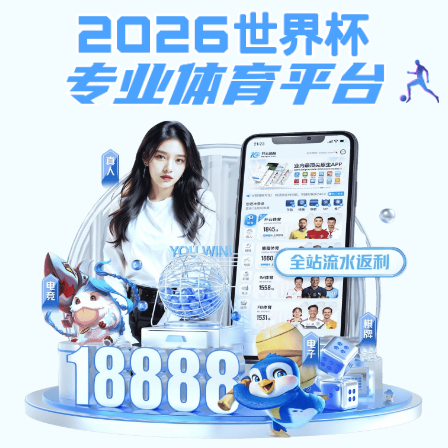
注册入口
8868体育
· 体育观看更便
捷
连接你的赛事视野，打造球迷专属的数字主场。
8868体育
网页版
提供多终端支持、高清视频、 实时比分与赛事推
荐，让你随时随地畅享体育内容。
网页端入口