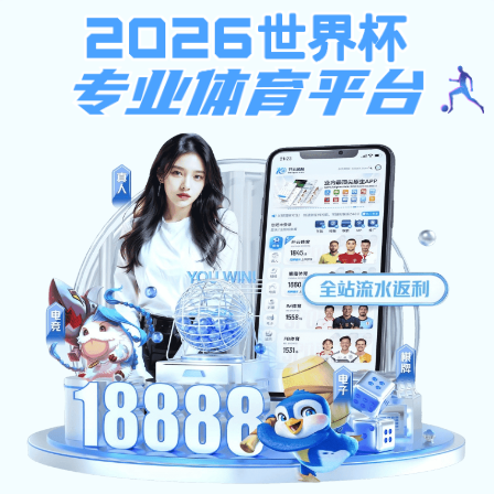
注册入口
8868体育
· 体育观看更便
捷
连接你的赛事视野，打造球迷专属的数字主场。
8868体育
网页版
提供多终端支持、高清视频、 实时比分与赛事推
荐，让你随时随地畅享体育内容。
网页端入口