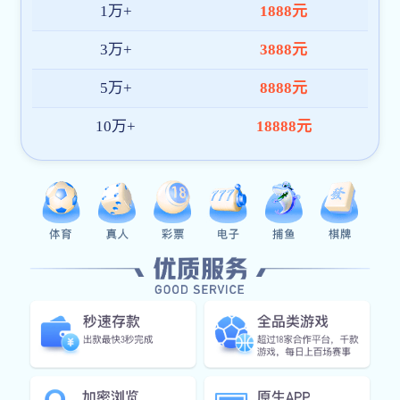
能力和阅读比赛能力而闻名。他的缺阵意味着球队在防守端
失去了一个关键人物，这可能会导致防线出现漏洞，从而被
对手抓住机会。然而，多特蒙德并非没有应对之策，教练组
已经开始考虑如何调整战术，以弥补他留下的空缺。
此外，施洛特贝克不仅仅是一名优秀的后卫，更是球队更衣
室中的精神领袖。他在场上的领导力能激励队友，帮助他们
保持专注。这种精神层面的损失同样不容忽视，多特蒙德需
要其他球员站出来，承担起更多责任，以保持团队凝聚力和
士气。
不过，从积极的一面来看，这也是年轻球员展示自己能力的
大好机会，他们可以借此机会争取上场时间，为未来打下基
础。因此，在施洛特贝克缺阵情况下，多特蒙德有可能通过
培养新星来实现长远发展。