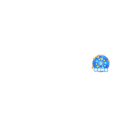
3、历史交锋记录
回顾两支球队过往交锋记录，我们可以发现迈阿密国际与温
哥华白浪之间并没有太多直接碰撞。但根据各自近期状态及
表现来看，两队之间依然存在一定心理博弈。尤其是在重要
赛事中的表现，会极大影响双方球员心理素质和信心。
此外，从历史数据来看，梅西在面对任何对手时，总能够用
他独特的方法来打破僵局。而穆勒也并非善茬，他丰富的大
赛经验使他能够冷静应对各种压力。因此，在这次总决赛之
前，两名巨星各自拥有怎样的信息优势，将成为本场较量的
重要因素。
尽管历史交锋记录并不足以完全预测未来，但这些信息无疑
会影响到双方队伍士气，以及如何制定相应策略。因此，在
总结过去交锋经验后，本次较量无疑会充满悬念与惊喜。