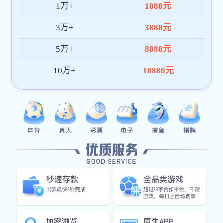
会。他身边还有许多年轻有为的球员，他们在他的带领下逐
渐成长，为球队提供了强大的支持。此外，后防线也相对稳
固，这让他们在面对强敌时显得底气十足。
而温哥华白浪同样不乏明星球员，穆勒作为核心前锋，他以
敏锐的嗅觉和出色的位置感，在比赛中常常能够把握住得分
机会。此外，温哥华白浪还拥有几位实力派中场，他们不仅
能控制比赛节奏，还能通过精准传递为前锋创造良机。这样
的阵容配置使得他们具备了很强的竞争力。
从整体来看，两支球队都拥有各自鲜明的特点，但同时也存
在一些共同点，例如均衡的发展以及对战术执行力的重视。
因此，这场总决赛无疑会是一场势均力敌的较量，各自阵容
如何发挥，将直接影响到比赛结果。
2、战术布置及策略