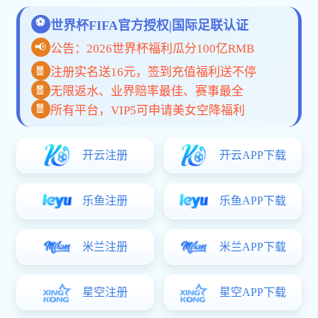
下载APP
梅西领衔迈阿密国际对决穆勒温哥华白
浪美职联总决赛精彩对抗即将上演
2026-04-03 21:26
阅读 57 次