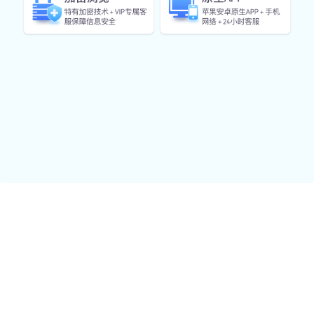
中，还要承担起连接中场与前锋线的重要责任。这种角色转
变使他的视野更加开阔，也增强了他对比赛节奏掌控能力。
与此同时，马丁则被赋予了更多防守任务，同时也需参与快
速反击。他不仅要负责拦截对方进攻，还能利用自身速度优
势参与到反击，并创造机会。在这种新定位下，两位球员都
展现出色彩斑斓的一面，引领全队向胜利迈进。
这种重新定义角色的方法，不仅激发了两位球员潜力，更是
让整个团队运转更加流畅，提高了比赛中的竞争力。
3、团队协作的增强
弗里克深知足球是一项集体运动，因此他特别强调团队协作
的重要性。在训练中，他着重培养队员间默契配合，通过不
断地演练来加深彼此之间理解，使得每名球员都明白自己的
位置及其重要性。这种训练方式有效地提高了全队配合度，